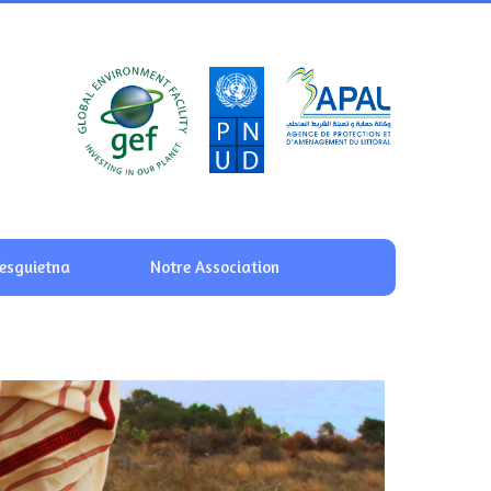
Fesguietna
Notre Association