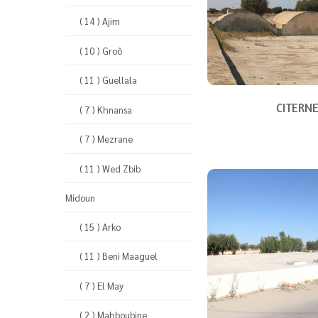
( 14 ) Ajim
( 10 ) Groô
( 11 ) Guellala
CITERN
( 7 ) Khnansa
( 7 ) Mezrane
( 11 ) Wed Zbib
Midoun
( 15 ) Arko
( 11 ) Beni Maaguel
( 7 ) El May
( 2 ) Mahboubine