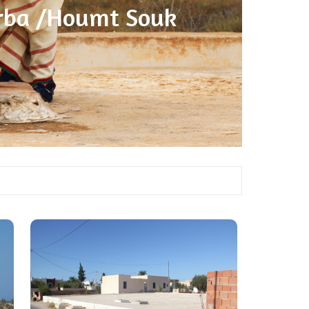
erba /Houmt Souk