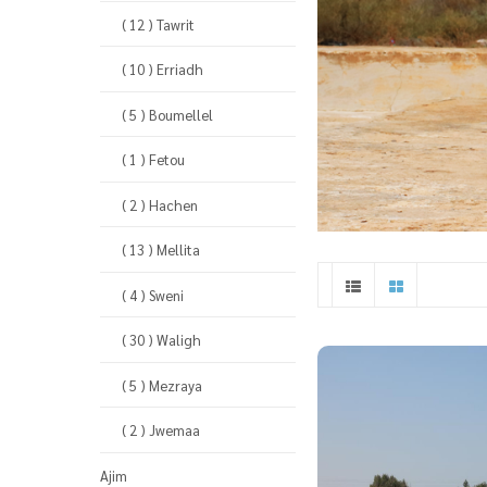
( 12 ) Tawrit
( 10 ) Erriadh
( 5 ) Boumellel
( 1 ) Fetou
( 2 ) Hachen
( 13 ) Mellita
( 4 ) Sweni
( 30 ) Waligh
( 5 ) Mezraya
( 2 ) Jwemaa
Ajim