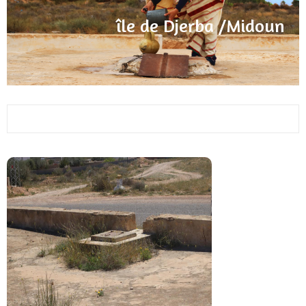
île de Djerba /Midoun